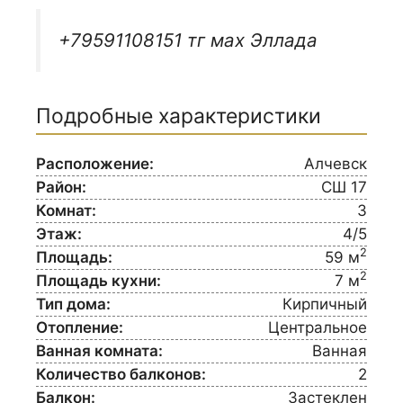
+79591108151 тг мах Эллада
Подробные характеристики
Расположение:
Алчевск
Район:
СШ 17
Комнат:
3
Этаж:
4/5
2
Площадь:
59 м
2
Площадь кухни:
7 м
Тип дома:
Кирпичный
Отопление:
Центральное
Ванная комната:
Ванная
Количество балконов:
2
Балкон:
Застеклен