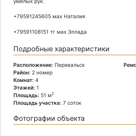
умелых рук.
+79591245605 мах Наталия
+79591108151 тг мах Эллада
Подробные характеристики
Расположение:
Перевальск
Ремо
Район:
2 номер
Комнат:
4
Этажей:
1
2
Площадь:
51 м
Площадь участка:
7 соток
Фотографии объекта