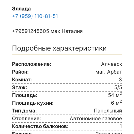
Эллада
+7 (959) 110-81-51
+79591245605 мах Наталия
Подробные характеристики
Расположение:
Алчевск
Район:
маг. Арбат
Комнат:
3
Этаж:
5/5
2
Площадь:
54 м
2
Площадь кухни:
6 м
Тип дома:
Панельный
Отопление:
Автономное газовое
Количество балконов:
1
Балкон:
Застеклен