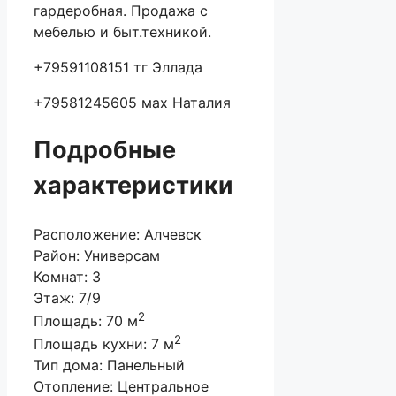
гардеробная. Продажа с
мебелью и быт.техникой.
+79591108151 тг Эллада
+79581245605 мах Наталия
Подробные
характеристики
Расположение:
Алчевск
Район:
Универсам
Комнат:
3
Этаж:
7/9
2
Площадь:
70 м
2
Площадь кухни:
7 м
Тип дома:
Панельный
Отопление:
Центральное