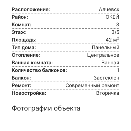
Расположение:
Алчевск
Район:
ОКЕЙ
Комнат:
3
Этаж:
3/5
2
Площадь:
42 м
Тип дома:
Панельный
Отопление:
Центральное
Ванная комната:
Ванная
Количество балконов:
1
Балкон:
Застеклен
Ремонт:
Современный ремонт
Новостройка:
Вторичка
Фотографии объекта