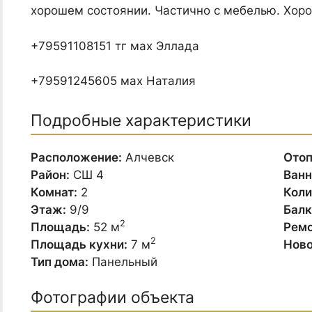
хорошем состоянии. Частично с мебелью. Хоро
+79591108151 тг мах Эллада
+79591245605 мах Наталия
Подробные характеристики
Расположение:
Алчевск
Отоп
Район:
СШ 4
Ванн
Комнат:
2
Коли
Этаж:
9/9
Балк
2
Площадь:
52 м
Ремо
2
Площадь кухни:
7 м
Ново
Тип дома:
Панельный
Фотографии объекта