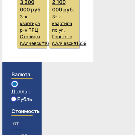
3 200
2 100
000 руб.
000 руб.
3-к
3- к
квартира
квартира
р-н ТРЦ
по ул.
Столицы
Горького
г.Алчевск#1680
г.Алчевск#1659
Валюта
Доллар
Рубль
Стоимость