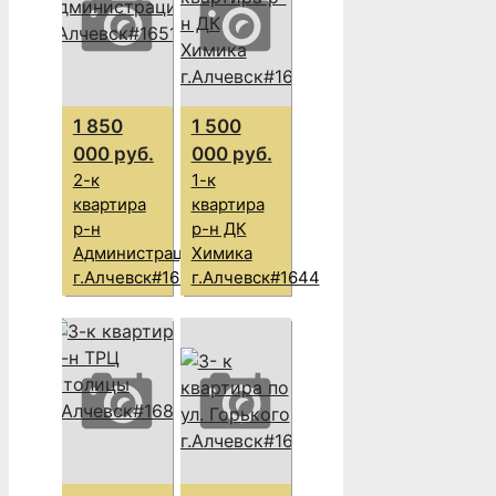
1 850
1 500
000 руб.
000 руб.
2-к
1-к
квартира
квартира
р-н
р-н ДК
Администрации
Химика
г.Алчевск#1651
г.Алчевск#1644