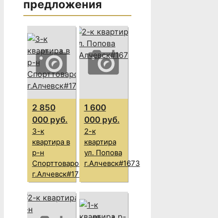
предложения
2 850
1 600
000 руб.
000 руб.
3-к
2-к
квартира в
квартира
р-н
ул. Попова
Спорттоваров
г.Алчевск#1673
г.Алчевск#1705