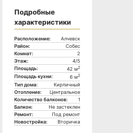
Подробные
характеристики
Расположение:
Алчевск
Район:
Собес
Комнат:
2
Этаж:
4/5
2
Площадь:
42 м
2
Площадь кухни:
6 м
Тип дома:
Кирпичный
Отопление:
Центральное
Количество балконов:
1
Балкон:
Не застеклен
Ремонт:
Под ремонт
Новостройка:
Вторичка