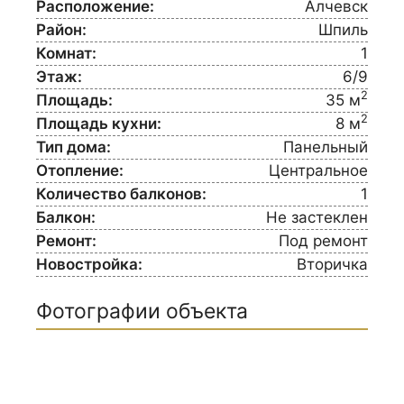
Расположение:
Алчевск
Район:
Шпиль
Комнат:
1
Этаж:
6/9
2
Площадь:
35 м
2
Площадь кухни:
8 м
Тип дома:
Панельный
Отопление:
Центральное
Количество балконов:
1
Балкон:
Не застеклен
Ремонт:
Под ремонт
Новостройка:
Вторичка
Фотографии объекта